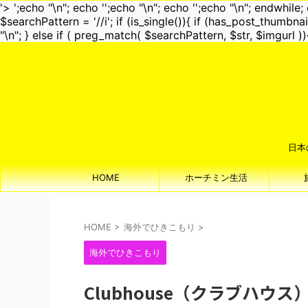
'>
';echo "\n"; echo '
';echo "\n"; echo '
';echo "\n"; endwhile; 
$searchPattern = '/
/i'; if (is_single()){ if (has_post_thum
"\n"; } else if ( preg_match( $searchPattern, $str, $imgurl ))
日本
HOME
ホーチミン生活
HOME
>
海外でひきこもり
>
海外でひきこもり
Clubhouse（クラブハ