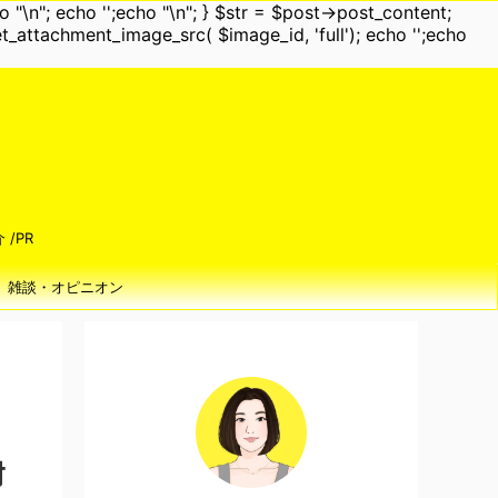
o "\n"; echo '
';echo "\n"; } $str = $post->post_content;
et_attachment_image_src( $image_id, 'full'); echo '
';echo
/PR
雑談・オピニオン
対