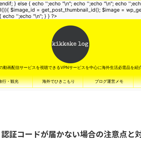
endif; } else { echo '
';echo "\n"; echo '
';echo "\n"; echo '
';ech
bnail()){ $image_id = get_post_thumbnail_id(); $image = wp_g
{ echo '
';echo "\n"; } } ?>
の動画配信サービスを視聴できるVPNサービスを中心に海外生活必需品を紹介 
旅行・観光
海外でひきこもり
ブログ運営メモ
ウス）認証コードが届かない場合の注意点と