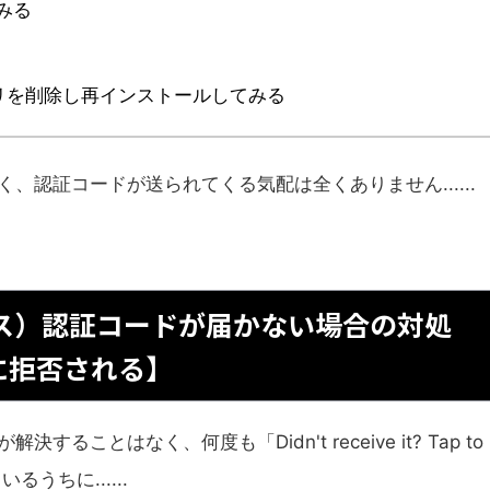
てみる
アプリを削除し再インストールしてみる
、認証コードが送られてくる気配は全くありません......
ハウス）認証コードが届かない場合の対処
に拒否される】
とはなく、何度も「Didn't receive it? Tap to
うちに......