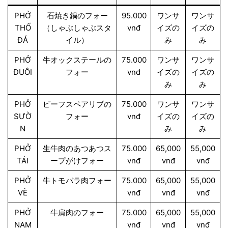
PHỞ
石焼き鍋のフォー
95.000
ワンサ
ワンサ
THỐ
（しゃぶしゃぶスタ
vnđ
イズの
イズの
ĐÁ
イル）
み
み
PHỞ
牛オックステールの
75.000
ワンサ
ワンサ
ĐUÔI
フォー
vnđ
イズの
イズの
み
み
PHỞ
ビーフスペアリブの
75.000
ワンサ
ワンサ
SƯỜ
フォー
vnđ
イズの
イズの
N
み
み
PHỞ
生牛肉のあつあつス
75.000
65,000
55,000
TÁI
ープがけフォー
vnđ
vnđ
vnđ
PHỞ
牛トモバラ肉フォー
75.000
65,000
55,000
VÈ
vnđ
vnđ
vnđ
PHỞ
牛肩肉のフォー
75.000
65,000
55,000
NẠM
vnđ
vnđ
vnđ