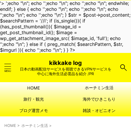
'>
';echo "\n"; echo '
';echo "\n"; echo '
';echo "\n"; endwhile;
endif; } else { echo '
';echo "\n"; echo '
';echo "\n"; echo
'
';echo "\n"; echo '
';echo "\n"; } $str = $post->post_content;
$searchPattern = '/
/i'; if (is_single()){ if
(has_post_thumbnail()){ $image_id =
get_post_thumbnail_id(); $image =
wp_get_attachment_image_src( $image_id, 'full'); echo
'
';echo "\n"; } else if ( preg_match( $searchPattern, $str,
$imgurl )){ echo '
';echo "\n"; } } ?>
kikkake log
日本の動画配信サービスを視聴できるVPNサービスを
中心に海外生活必需品を紹介 /PR
ホーチミン生活
HOME
旅行・観光
海外でひきこもり
ブログ運営メモ
雑談・オピニオン
HOME
>
ホーチミン生活
>